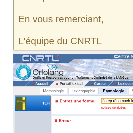
En vous remerciant,
L'équipe du CNRTL
Accueil
Portail lexical
Corpus
Lexique
Morphologie
Lexicographie
Etymologie
Entrez une forme
TLFi
notices corrigées
Erreur