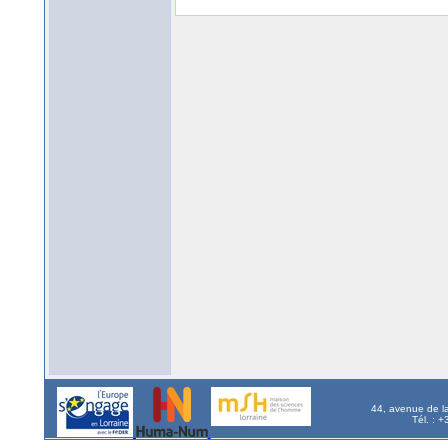
44, avenue de l
Tél. : 