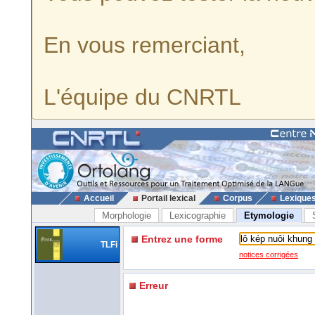
En vous remerciant,
L'équipe du CNRTL
Accueil
Portail lexical
Corpus
Lexique
Morphologie
Lexicographie
Etymologie
Entrez une forme
TLFi
notices corrigées
Erreur