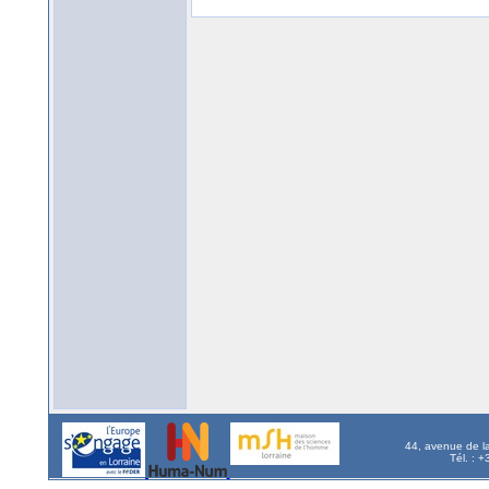
44, avenue de l
Tél. : 