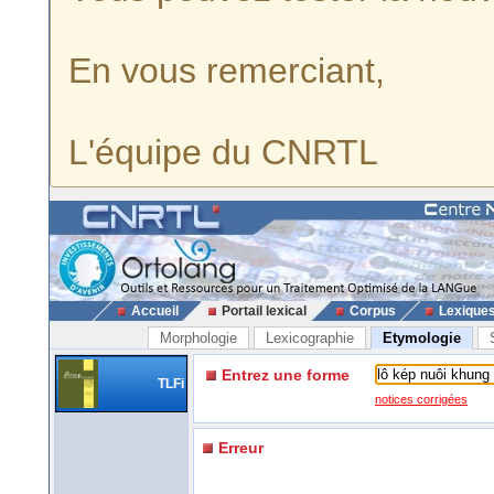
En vous remerciant,
L'équipe du CNRTL
Accueil
Portail lexical
Corpus
Lexique
Morphologie
Lexicographie
Etymologie
Entrez une forme
TLFi
notices corrigées
Erreur