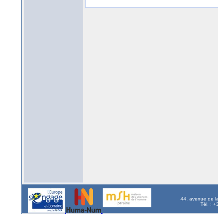
44, avenue de l
Tél. : 