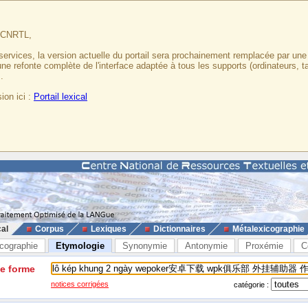
u CNRTL,
services, la version actuelle du portail sera prochainement remplacée par un
 une refonte complète de l'interface adaptée à tous les supports (ordinateurs, t
.
ion ici :
Portail lexical
cal
Corpus
Lexiques
Dictionnaires
Métalexicographie
cographie
Etymologie
Synonymie
Antonymie
Proxémie
C
ne forme
notices corrigées
catégorie :