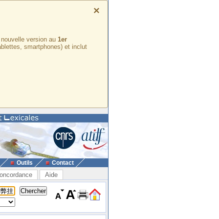
×
e nouvelle version au
1er
ablettes, smartphones) et inclut
Outils
Contact
oncordance
Aide