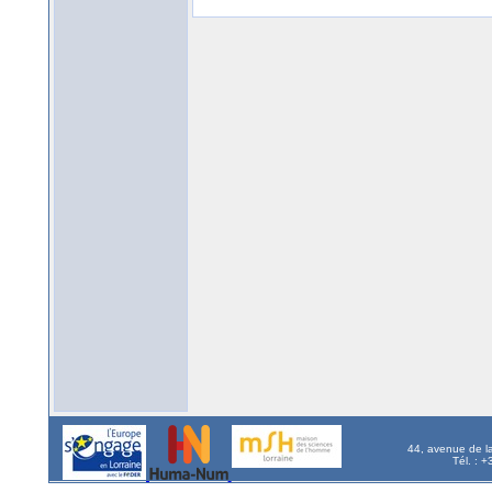
44, avenue de l
Tél. : 