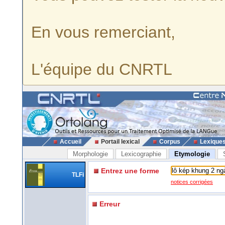
En vous remerciant,
L'équipe du CNRTL
Accueil
Portail lexical
Corpus
Lexique
Morphologie
Lexicographie
Etymologie
Entrez une forme
TLFi
notices corrigées
Erreur