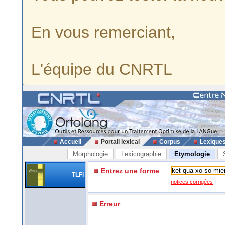
En vous remerciant,
L'équipe du CNRTL
Accueil
Portail lexical
Corpus
Lexique
Morphologie
Lexicographie
Etymologie
Entrez une forme
TLFi
notices corrigées
Erreur