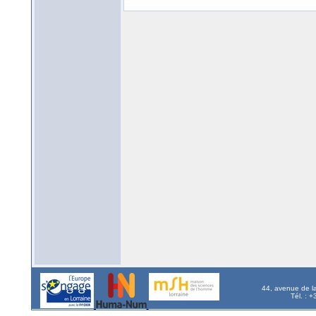
44, avenue de l
Tél. : 