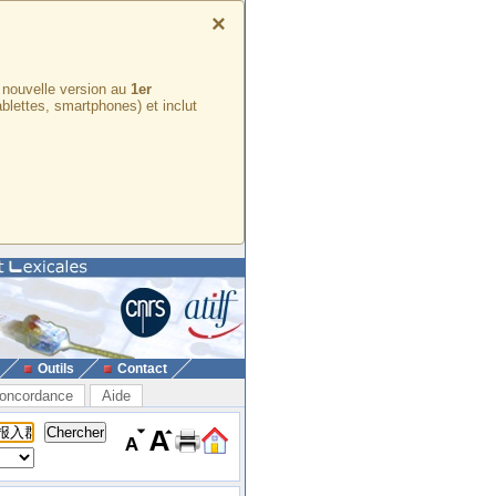
×
e nouvelle version au
1er
ablettes, smartphones) et inclut
Outils
Contact
oncordance
Aide