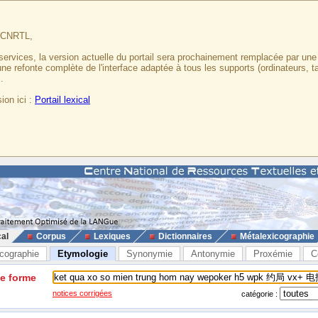
u CNRTL,
services, la version actuelle du portail sera prochainement remplacée par un
 une refonte complète de l'interface adaptée à tous les supports (ordinateurs, t
.
ion ici :
Portail lexical
cal
Corpus
Lexiques
Dictionnaires
Métalexicographie
cographie
Etymologie
Synonymie
Antonymie
Proxémie
C
ne forme
notices corrigées
catégorie :