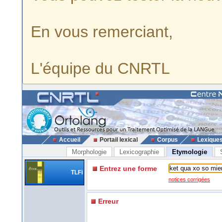
En vous remerciant,
L'équipe du CNRTL
Accueil
Portail lexical
Corpus
Lexique
Morphologie
Lexicographie
Etymologie
Entrez une forme
TLFi
notices corrigées
Erreur