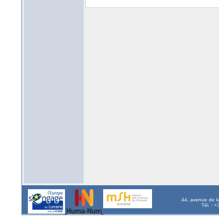
44, avenue de l
Tél. : 