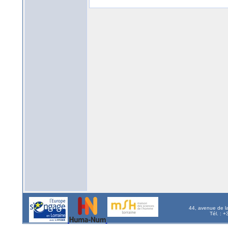
44, avenue de l
Tél. : 