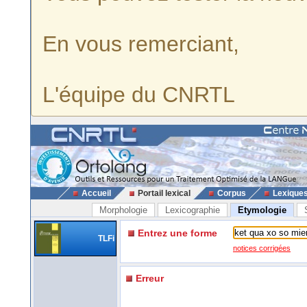
En vous remerciant,
L'équipe du CNRTL
Accueil
Portail lexical
Corpus
Lexique
Morphologie
Lexicographie
Etymologie
Entrez une forme
TLFi
notices corrigées
Erreur