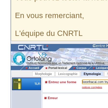
En vous remerciant,
L'équipe du CNRTL
Accueil
Portail lexical
Corpus
Lexique
Morphologie
Lexicographie
Etymologie
Entrez une forme
TLFi
notices corrigées
Erreur