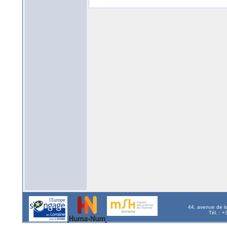
44, avenue de l
Tél. : 