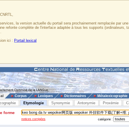
u CNRTL,
services, la version actuelle du portail sera prochainement remplacée par un
 une refonte complète de l'interface adaptée à tous les supports (ordinateurs, t
.
ion ici :
Portail lexical
cal
Corpus
Lexiques
Dictionnaires
Métalexicographie
cographie
Etymologie
Synonymie
Antonymie
Proxémie
C
ne forme
notices corrigées
catégorie :