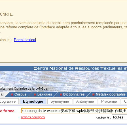
u CNRTL,
services, la version actuelle du portail sera prochainement remplacée par un
 une refonte complète de l'interface adaptée à tous les supports (ordinateurs, t
.
ion ici :
Portail lexical
cal
Corpus
Lexiques
Dictionnaires
Métalexicographie
cographie
Etymologie
Synonymie
Antonymie
Proxémie
C
ne forme
notices corrigées
catégorie :