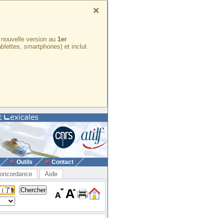
×
e nouvelle version au
1er
ablettes, smartphones) et inclut
Outils
Contact
oncordance
Aide