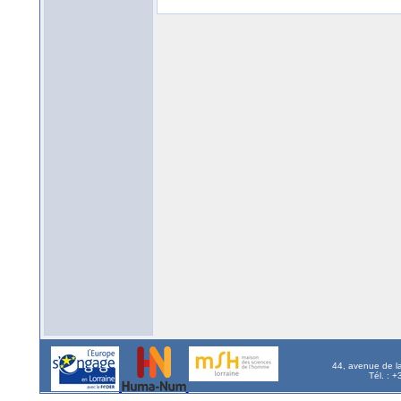
44, avenue de l
Tél. : 