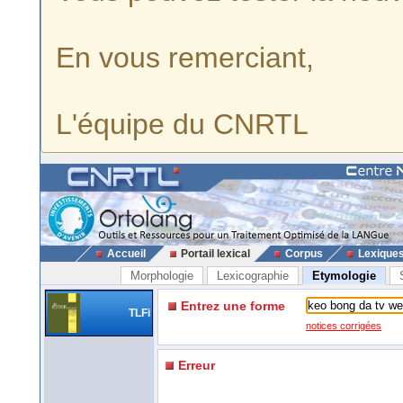
En vous remerciant,
L'équipe du CNRTL
Accueil
Portail lexical
Corpus
Lexique
Morphologie
Lexicographie
Etymologie
Entrez une forme
TLFi
notices corrigées
Erreur