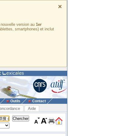
×
e nouvelle version au
1er
ablettes, smartphones) et inclut
Outils
Contact
oncordance
Aide