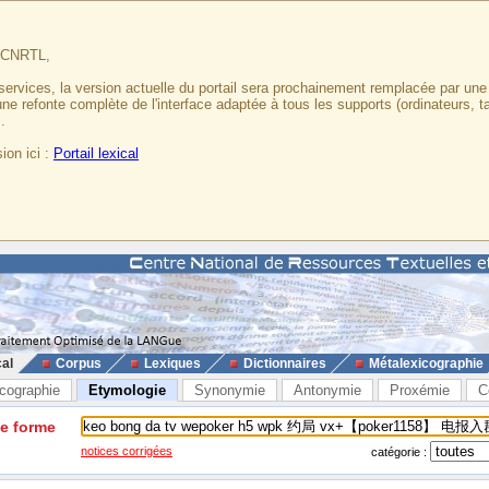
u CNRTL,
services, la version actuelle du portail sera prochainement remplacée par un
 une refonte complète de l'interface adaptée à tous les supports (ordinateurs, t
.
ion ici :
Portail lexical
cal
Corpus
Lexiques
Dictionnaires
Métalexicographie
cographie
Etymologie
Synonymie
Antonymie
Proxémie
C
ne forme
notices corrigées
catégorie :