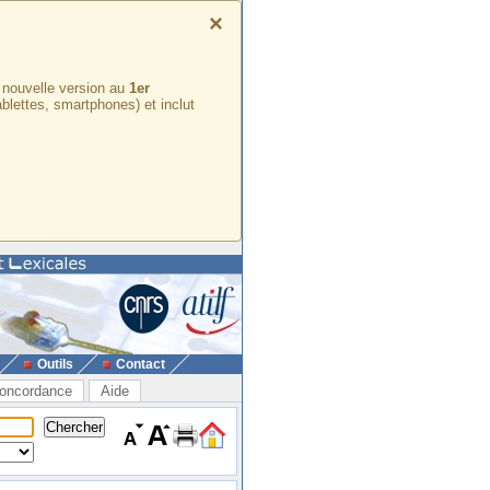
×
e nouvelle version au
1er
ablettes, smartphones) et inclut
Outils
Contact
oncordance
Aide