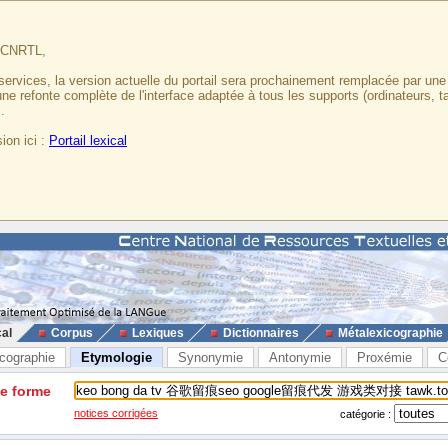
u CNRTL,
services, la version actuelle du portail sera prochainement remplacée par un
 une refonte complète de l'interface adaptée à tous les supports (ordinateurs, t
.
ion ici :
Portail lexical
cal
Corpus
Lexiques
Dictionnaires
Métalexicographie
cographie
Etymologie
Synonymie
Antonymie
Proxémie
C
ne forme
notices corrigées
catégorie :