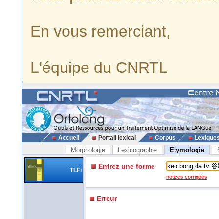
En vous remerciant,
L'équipe du CNRTL
Accueil
Portail lexical
Corpus
Lexique
Morphologie
Lexicographie
Etymologie
Entrez une forme
TLFi
notices corrigées
Erreur