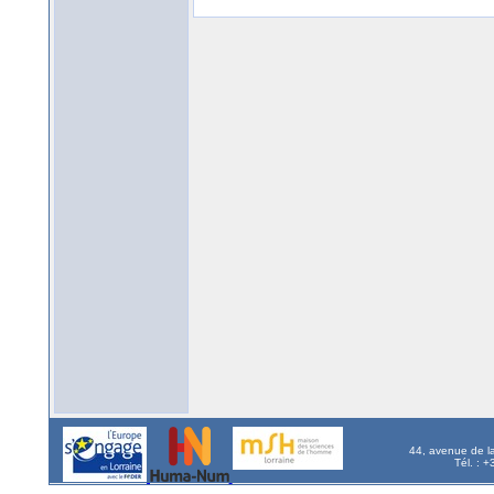
44, avenue de l
Tél. : 