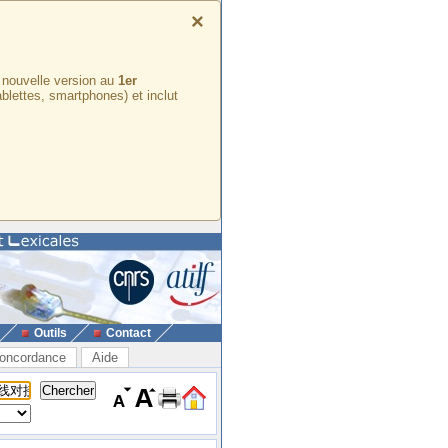
×
e nouvelle version au
1er
ablettes, smartphones) et inclut
Outils
Contact
oncordance
Aide