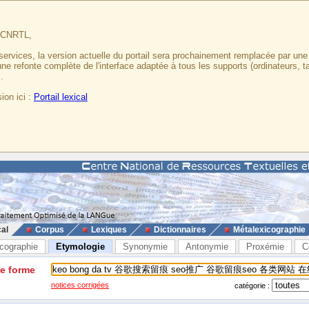
u CNRTL,
services, la version actuelle du portail sera prochainement remplacée par un
 une refonte complète de l'interface adaptée à tous les supports (ordinateurs, t
.
ion ici :
Portail lexical
cal
Corpus
Lexiques
Dictionnaires
Métalexicographie
cographie
Etymologie
Synonymie
Antonymie
Proxémie
C
ne forme
notices corrigées
catégorie :