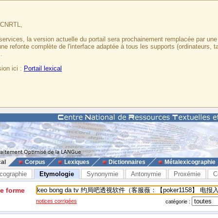
u CNRTL,
services, la version actuelle du portail sera prochainement remplacée par un
 une refonte complète de l'interface adaptée à tous les supports (ordinateurs, t
.
ion ici :
Portail lexical
cal
Corpus
Lexiques
Dictionnaires
Métalexicographie
cographie
Etymologie
Synonymie
Antonymie
Proxémie
C
ne forme
notices corrigées
catégorie :