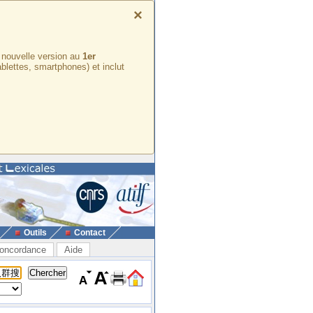
×
e nouvelle version au
1er
ablettes, smartphones) et inclut
Outils
Contact
oncordance
Aide