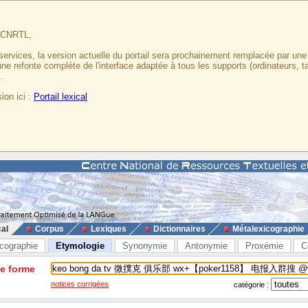
u CNRTL,
services, la version actuelle du portail sera prochainement remplacée par un
 une refonte complète de l'interface adaptée à tous les supports (ordinateurs, t
.
ion ici :
Portail lexical
cal
Corpus
Lexiques
Dictionnaires
Métalexicographie
cographie
Etymologie
Synonymie
Antonymie
Proxémie
C
ne forme
notices corrigées
catégorie :