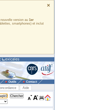
×
e nouvelle version au
1er
ablettes, smartphones) et inclut
Outils
Contact
oncordance
Aide