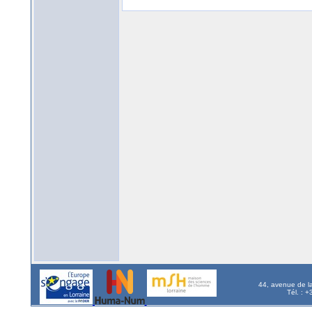
44, avenue de l
Tél. : 