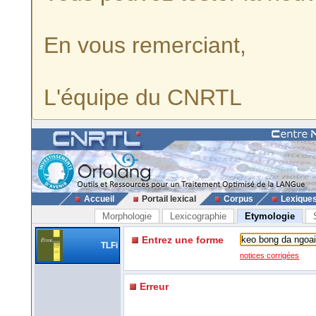
En vous remerciant,
L'équipe du CNRTL
Accueil
Portail lexical
Corpus
Lexique
Morphologie
Lexicographie
Etymologie
Entrez une forme
TLFi
notices corrigées
Erreur