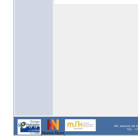
44, avenue de l
Tél. : 