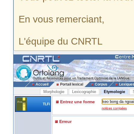
En vous remerciant,
L'équipe du CNRTL
Accueil
Portail lexical
Corpus
Lexique
Morphologie
Lexicographie
Etymologie
Entrez une forme
TLFi
notices corrigées
Erreur