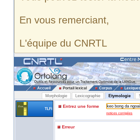
En vous remerciant,
L'équipe du CNRTL
Accueil
Portail lexical
Corpus
Lexique
Morphologie
Lexicographie
Etymologie
Entrez une forme
TLFi
notices corrigées
Erreur