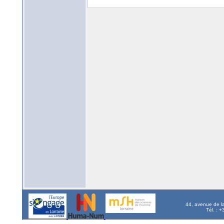
44, avenue de l
Tél. : 