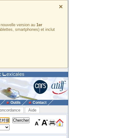
×
e nouvelle version au
1er
ablettes, smartphones) et inclut
Outils
Contact
oncordance
Aide