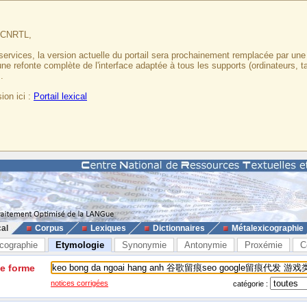
u CNRTL,
services, la version actuelle du portail sera prochainement remplacée par un
 une refonte complète de l'interface adaptée à tous les supports (ordinateurs, t
.
ion ici :
Portail lexical
cal
Corpus
Lexiques
Dictionnaires
Métalexicographie
cographie
Etymologie
Synonymie
Antonymie
Proxémie
C
ne forme
notices corrigées
catégorie :