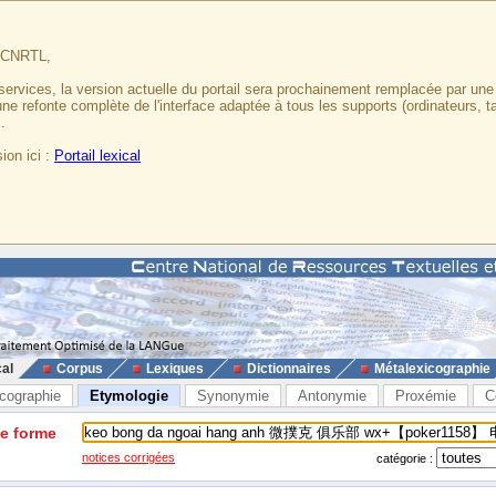
u CNRTL,
services, la version actuelle du portail sera prochainement remplacée par un
 une refonte complète de l'interface adaptée à tous les supports (ordinateurs, t
.
ion ici :
Portail lexical
cal
Corpus
Lexiques
Dictionnaires
Métalexicographie
cographie
Etymologie
Synonymie
Antonymie
Proxémie
C
ne forme
notices corrigées
catégorie :