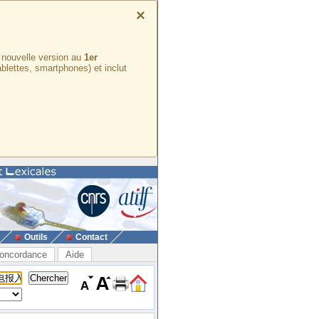
×
e nouvelle version au
1er
ablettes, smartphones) et inclut
Outils
Contact
oncordance
Aide