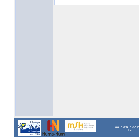
44, avenue de l
Tél. : 