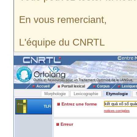
En vous remerciant,
L'équipe du CNRTL
Accueil
Portail lexical
Corpus
Lexique
Morphologie
Lexicographie
Etymologie
Entrez une forme
TLFi
notices corrigées
Erreur