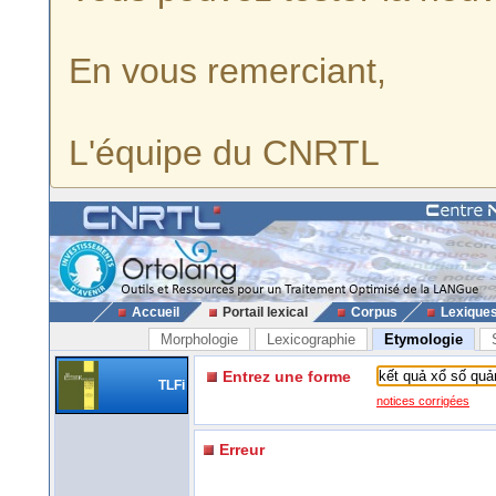
En vous remerciant,
L'équipe du CNRTL
Accueil
Portail lexical
Corpus
Lexique
Morphologie
Lexicographie
Etymologie
Entrez une forme
TLFi
notices corrigées
Erreur