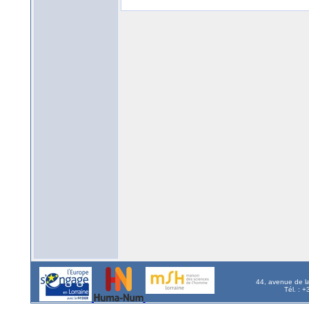
44, avenue de l
Tél. : 