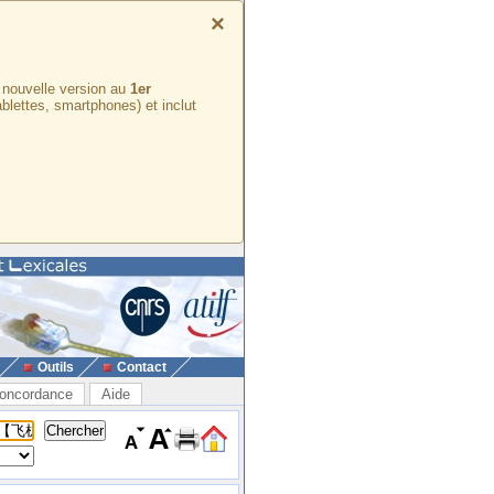
×
e nouvelle version au
1er
ablettes, smartphones) et inclut
Outils
Contact
oncordance
Aide