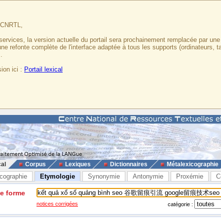
u CNRTL,
services, la version actuelle du portail sera prochainement remplacée par un
 une refonte complète de l'interface adaptée à tous les supports (ordinateurs, t
.
ion ici :
Portail lexical
cal
Corpus
Lexiques
Dictionnaires
Métalexicographie
cographie
Etymologie
Synonymie
Antonymie
Proxémie
C
ne forme
notices corrigées
catégorie :