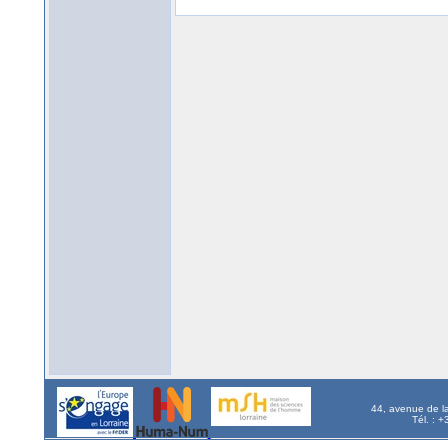
44, avenue de l
Tél. : 