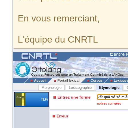
En vous remerciant,
L'équipe du CNRTL
Accueil
Portail lexical
Corpus
Lexique
Morphologie
Lexicographie
Etymologie
Entrez une forme
TLFi
notices corrigées
Erreur