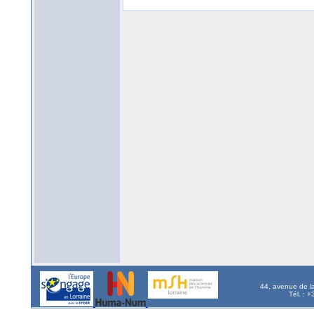
44, avenue de l
Tél. : 