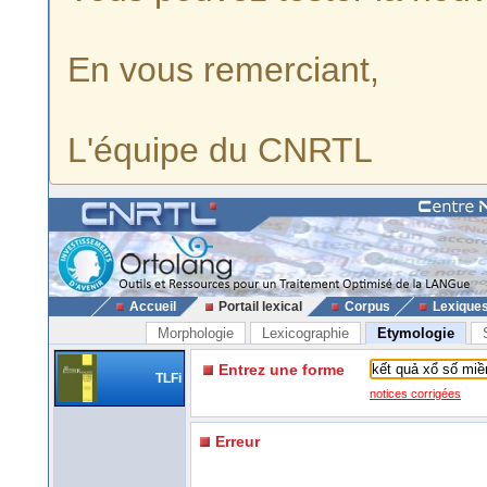
En vous remerciant,
L'équipe du CNRTL
Accueil
Portail lexical
Corpus
Lexique
Morphologie
Lexicographie
Etymologie
Entrez une forme
TLFi
notices corrigées
Erreur