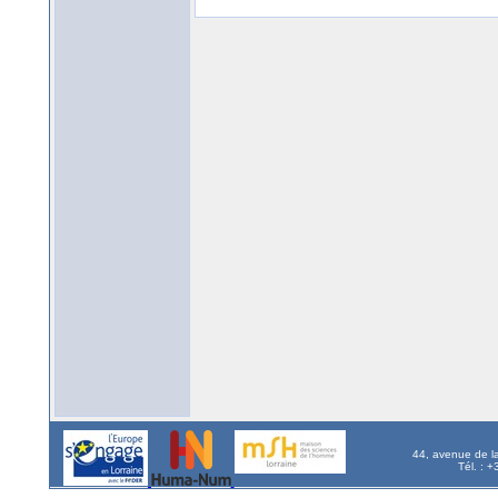
44, avenue de l
Tél. : 