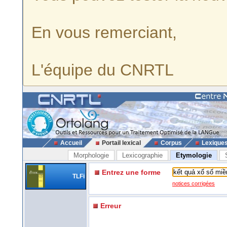
En vous remerciant,
L'équipe du CNRTL
Accueil
Portail lexical
Corpus
Lexique
Morphologie
Lexicographie
Etymologie
Entrez une forme
TLFi
notices corrigées
Erreur