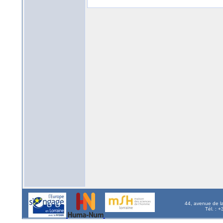
44, avenue de l
Tél. : 