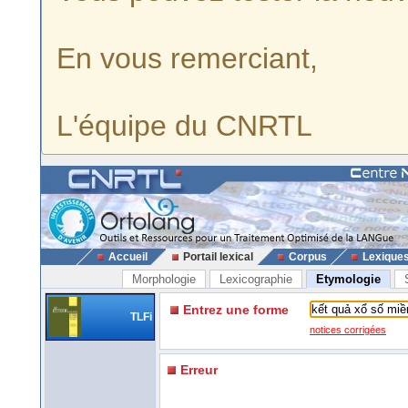
En vous remerciant,
L'équipe du CNRTL
Accueil
Portail lexical
Corpus
Lexique
Morphologie
Lexicographie
Etymologie
Entrez une forme
TLFi
notices corrigées
Erreur