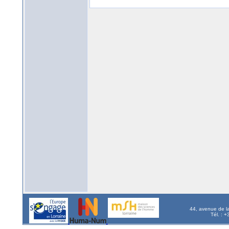
44, avenue de l
Tél. : 