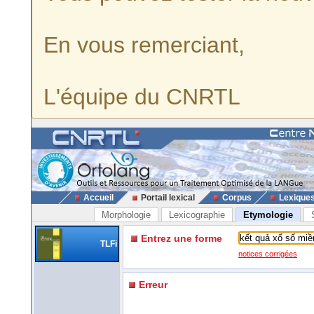
En vous remerciant,
L'équipe du CNRTL
Accueil
Portail lexical
Corpus
Lexique
Morphologie
Lexicographie
Etymologie
Entrez une forme
TLFi
notices corrigées
Erreur