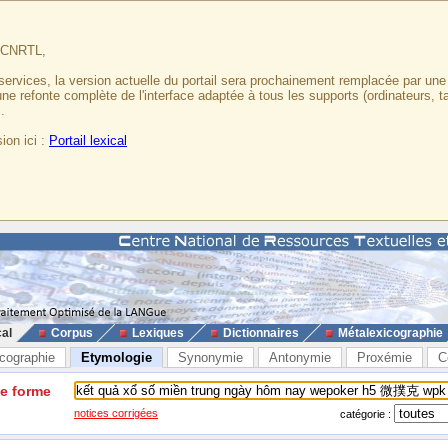
u CNRTL,
services, la version actuelle du portail sera prochainement remplacée par un
 une refonte complète de l'interface adaptée à tous les supports (ordinateurs, t
.
ion ici :
Portail lexical
cal
Corpus
Lexiques
Dictionnaires
Métalexicographie
cographie
Etymologie
Synonymie
Antonymie
Proxémie
C
ne forme
notices corrigées
catégorie :