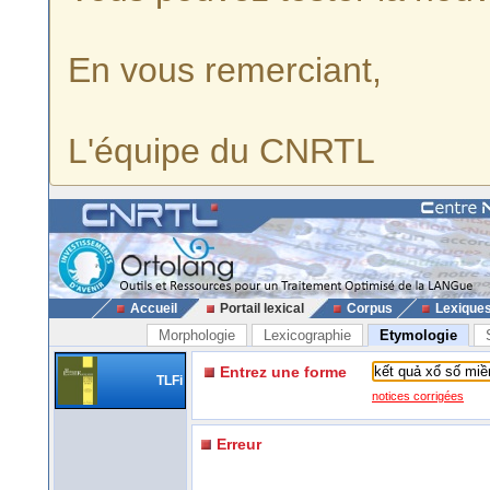
En vous remerciant,
L'équipe du CNRTL
Accueil
Portail lexical
Corpus
Lexique
Morphologie
Lexicographie
Etymologie
Entrez une forme
TLFi
notices corrigées
Erreur