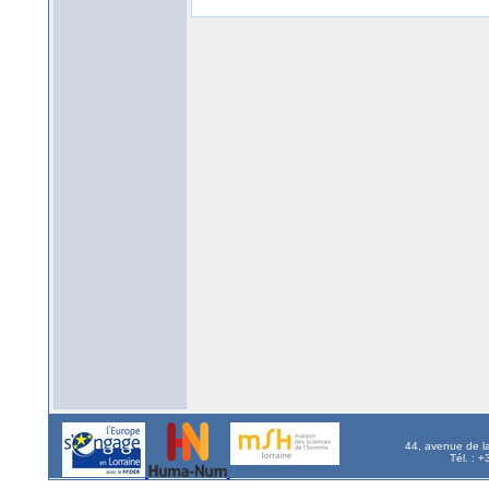
44, avenue de l
Tél. : 