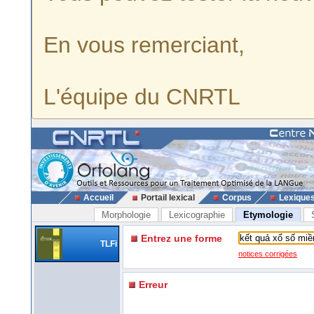
En vous remerciant,
L'équipe du CNRTL
Accueil
Portail lexical
Corpus
Lexique
Morphologie
Lexicographie
Etymologie
Entrez une forme
TLFi
notices corrigées
Erreur