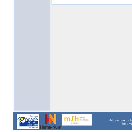
44, avenue de l
Tél. : 