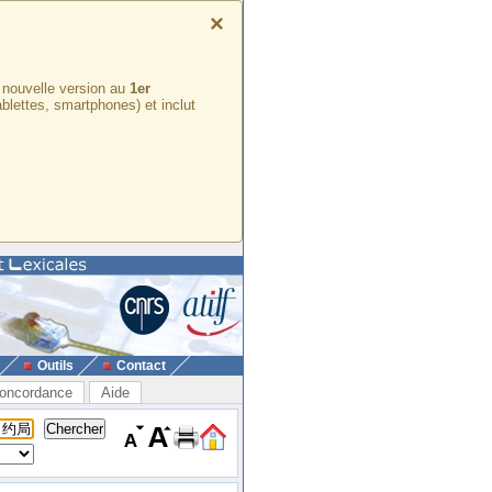
×
e nouvelle version au
1er
ablettes, smartphones) et inclut
Outils
Contact
oncordance
Aide