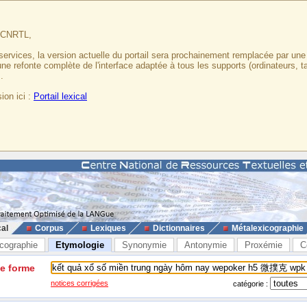
u CNRTL,
services, la version actuelle du portail sera prochainement remplacée par un
 une refonte complète de l'interface adaptée à tous les supports (ordinateurs, t
.
ion ici :
Portail lexical
cal
Corpus
Lexiques
Dictionnaires
Métalexicographie
cographie
Etymologie
Synonymie
Antonymie
Proxémie
C
ne forme
notices corrigées
catégorie :