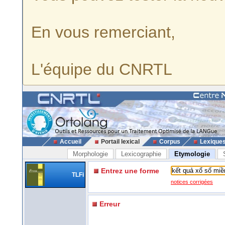
En vous remerciant,
L'équipe du CNRTL
Accueil
Portail lexical
Corpus
Lexique
Morphologie
Lexicographie
Etymologie
Entrez une forme
TLFi
notices corrigées
Erreur