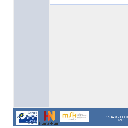
44, avenue de l
Tél. : 