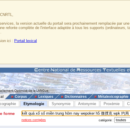
u CNRTL,
services, la version actuelle du portail sera prochainement remplacée par un
 une refonte complète de l'interface adaptée à tous les supports (ordinateurs, t
.
ion ici :
Portail lexical
cal
Corpus
Lexiques
Dictionnaires
Métalexicographie
cographie
Etymologie
Synonymie
Antonymie
Proxémie
C
ne forme
notices corrigées
catégorie :