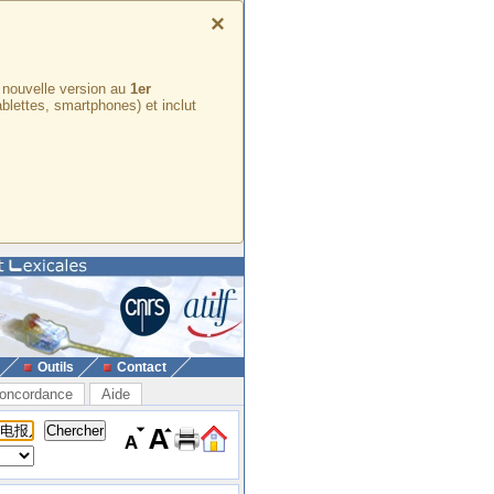
×
e nouvelle version au
1er
ablettes, smartphones) et inclut
Outils
Contact
oncordance
Aide