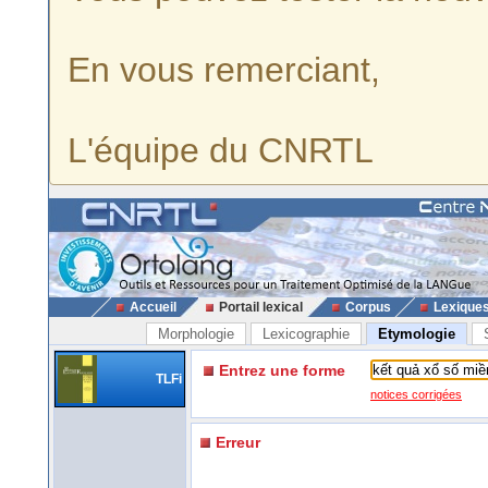
En vous remerciant,
L'équipe du CNRTL
Accueil
Portail lexical
Corpus
Lexique
Morphologie
Lexicographie
Etymologie
Entrez une forme
TLFi
notices corrigées
Erreur