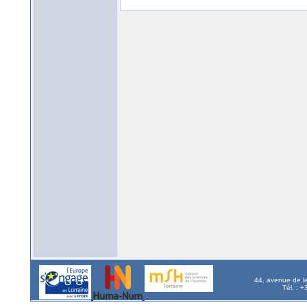
44, avenue de l
Tél. : 