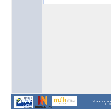
44, avenue de l
Tél. : 