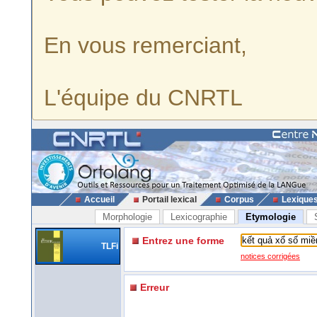
En vous remerciant,
L'équipe du CNRTL
Accueil
Portail lexical
Corpus
Lexique
Morphologie
Lexicographie
Etymologie
Entrez une forme
TLFi
notices corrigées
Erreur