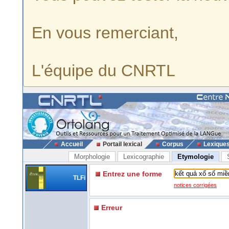
En vous remerciant,
L'équipe du CNRTL
Accueil
Portail lexical
Corpus
Lexique
Morphologie
Lexicographie
Etymologie
Entrez une forme
TLFi
notices corrigées
Erreur