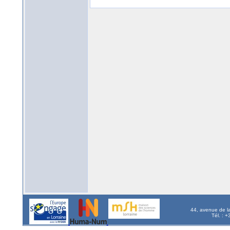
44, avenue de l
Tél. : 