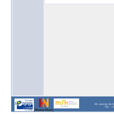
44, avenue de l
Tél. : 