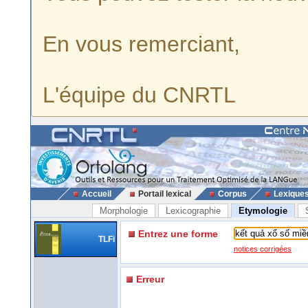
En vous remerciant,
L'équipe du CNRTL
Accueil
Portail lexical
Corpus
Lexique
Morphologie
Lexicographie
Etymologie
Entrez une forme
TLFi
notices corrigées
Erreur