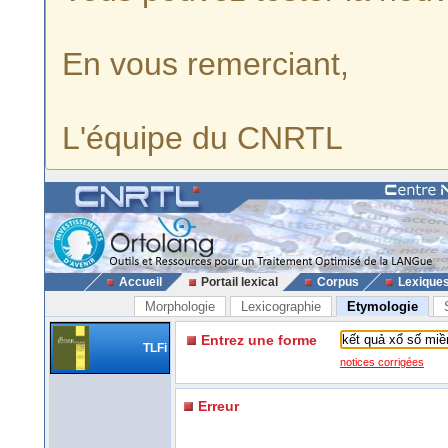
En vous remerciant,
L'équipe du CNRTL
Accueil
Portail lexical
Corpus
Lexique
Morphologie
Lexicographie
Etymologie
Entrez une forme
TLFi
notices corrigées
Erreur