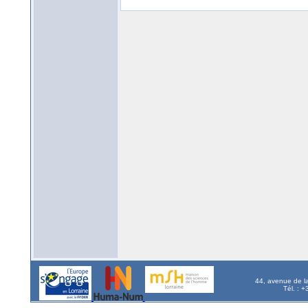
44, avenue de l
Tél. : 