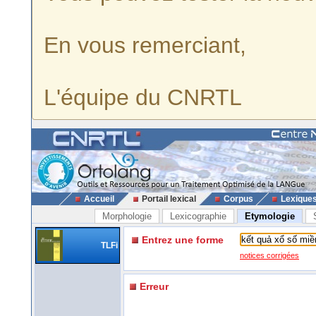
En vous remerciant,
L'équipe du CNRTL
Accueil
Portail lexical
Corpus
Lexique
Morphologie
Lexicographie
Etymologie
Entrez une forme
TLFi
notices corrigées
Erreur