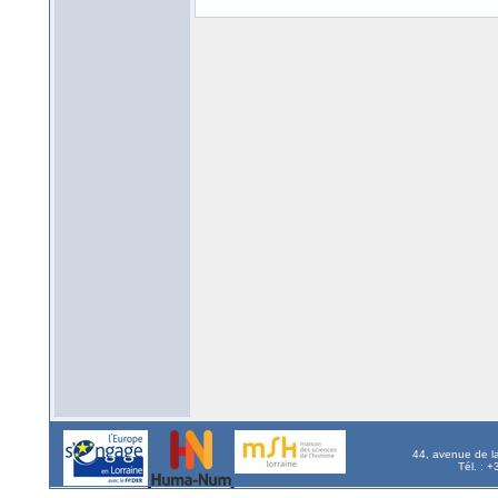
44, avenue de l
Tél. : 