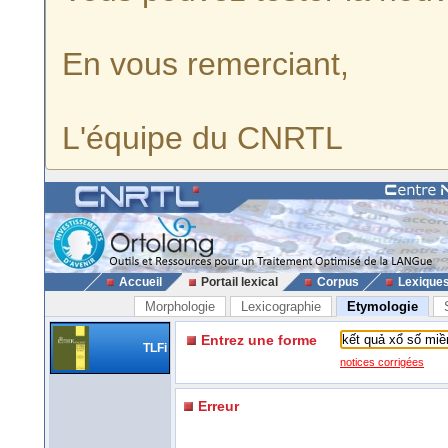
En vous remerciant,
L'équipe du CNRTL
Accueil
Portail lexical
Corpus
Lexique
Morphologie
Lexicographie
Etymologie
Entrez une forme
TLFi
notices corrigées
Erreur