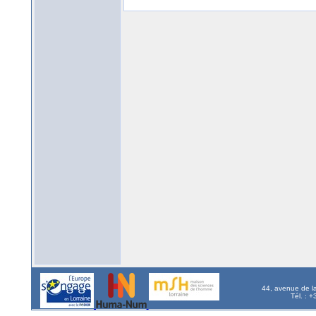
44, avenue de l
Tél. : 