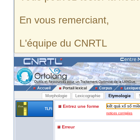
En vous remerciant,
L'équipe du CNRTL
Accueil
Portail lexical
Corpus
Lexique
Morphologie
Lexicographie
Etymologie
Entrez une forme
TLFi
notices corrigées
Erreur