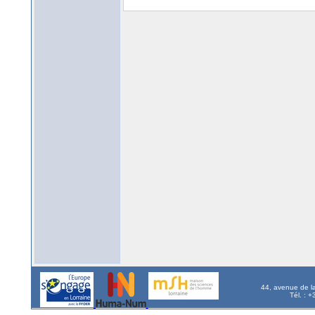
44, avenue de l
Tél. : 