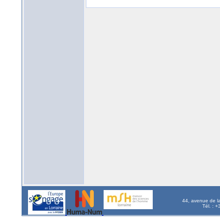
44, avenue de l
Tél. : 