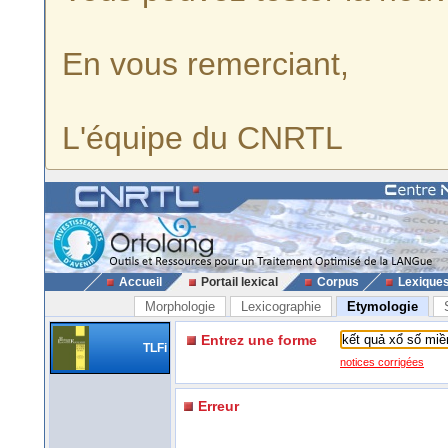
En vous remerciant,
L'équipe du CNRTL
Accueil
Portail lexical
Corpus
Lexique
Morphologie
Lexicographie
Etymologie
Entrez une forme
TLFi
notices corrigées
Erreur