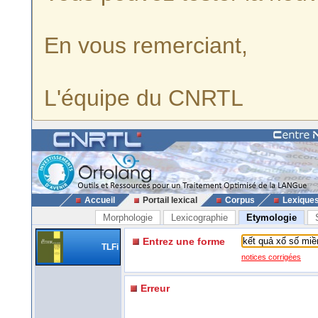
En vous remerciant,
L'équipe du CNRTL
Accueil
Portail lexical
Corpus
Lexique
Morphologie
Lexicographie
Etymologie
Entrez une forme
TLFi
notices corrigées
Erreur