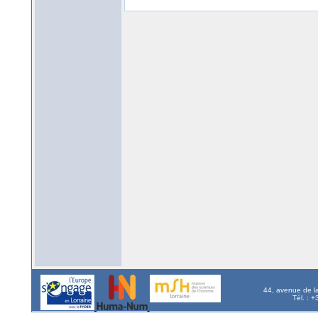
44, avenue de l
Tél. : 