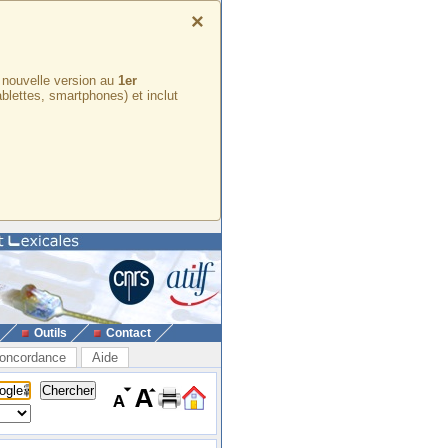
×
e nouvelle version au
1er
ablettes, smartphones) et inclut
Outils
Contact
oncordance
Aide