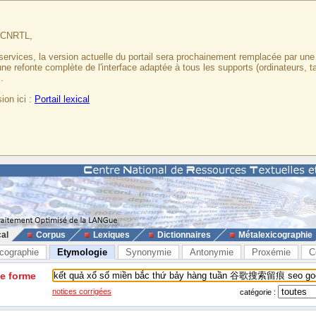
u CNRTL,
services, la version actuelle du portail sera prochainement remplacée par un
 une refonte complète de l'interface adaptée à tous les supports (ordinateurs, t
.
ion ici :
Portail lexical
cal
Corpus
Lexiques
Dictionnaires
Métalexicographie
cographie
Etymologie
Synonymie
Antonymie
Proxémie
C
ne forme
notices corrigées
catégorie :