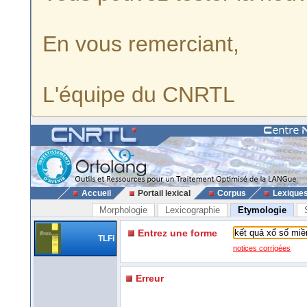
En vous remerciant,
L'équipe du CNRTL
Accueil
Portail lexical
Corpus
Lexique
Morphologie
Lexicographie
Etymologie
Entrez une forme
TLFi
notices corrigées
Erreur