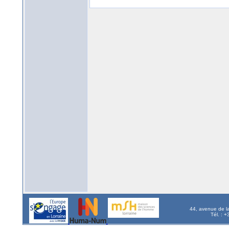
44, avenue de l
Tél. : 